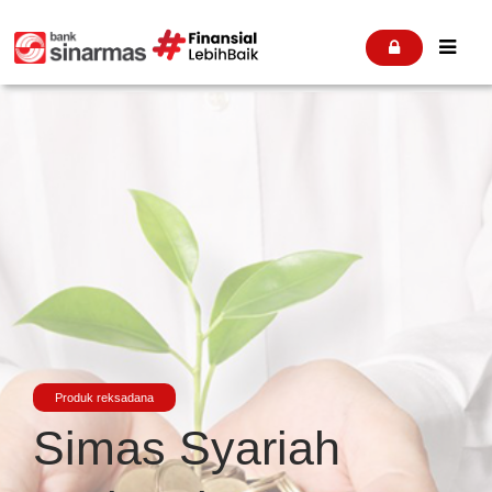


Produk reksadana
Simas Syariah