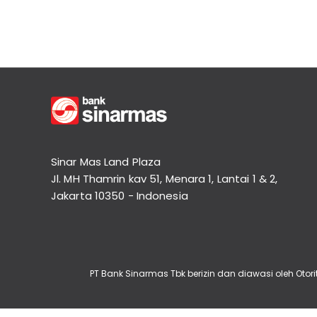
Informasi
Lainnya
Nasabah
Hubungan
Investor
Karir
Kantor
Sinar Mas Land Plaza
Jl. MH Thamrin kav 51, Menara 1, Lantai 1 & 2,
Jakarta 10350 - Indonesia
PT Bank Sinarmas Tbk berizin dan diawasi oleh Ot