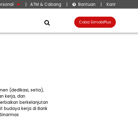
ersonal
|
ATM & Cabang
|
Bantuan
|
Karir

Coba SimobiPlus

men (dedikasi, setia),
an kerja, dan
perbaikan berkelanjutan
it budaya kerja di Bank
kSinarmas