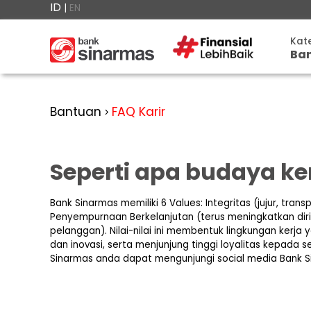
ID
|
EN
×

Kat
Ba
#FinansialLebihBaik
Tab
Kategori
Bantuan
▾
Dep
Bantuan
FAQ Karir
>
Tabungan
Anda
▾
Giro
berada
Deposito
di
Kart
Perbankan
Seperti apa budaya ke
Personal
Giro
Rek
Perbankan
Kartu
Ban
Bank Sinarmas memiliki 6 Values: Integritas (jujur, tran
Prioritas
Kredit
Coba
Penyempurnaan Berkelanjutan (terus meningkatkan diri), 
SimobiPlus
Simo
pelanggan). Nilai-nilai ini membentuk lingkungan kerj
Perbankan
Reksadana
Bisnis
dan inovasi, serta menjunjung tinggi loyalitas kepada 
Pro
ID
Bancasurance
Sinarmas anda dapat mengunjungi social media Bank S
|
Teman
Lain
KPR
SimobiPlus
EN
Layanan
Promosi