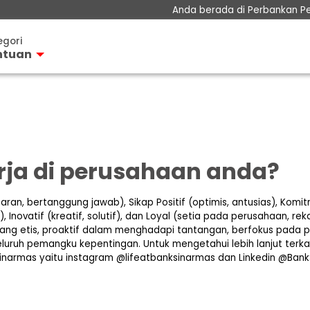
Anda berada di Perbankan P
Perbankan Prioritas
egori
Perbankan Personal
ntuan
Perbankan Bisnis
ungan
Teman KPR
osito
Layanan
Informasi Nasabah
u Kredit
rja di perusahaan anda?
Hubungan Investor
sadana
casurance
sparan, bertanggung jawab), Sikap Positif (optimis, antusias), Komit
Inovatif (kreatif, solutif), dan Loyal (setia pada perusahaan, rek
biPlus
a yang etis, proaktif dalam menghadapi tantangan, berfokus pada 
seluruh pemangku kepentingan. Untuk mengetahui lebih lanjut terka
mosi
inarmas yaitu instagram @lifeatbanksinarmas dan Linkedin @Ban
nya