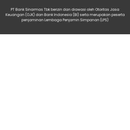
PT Bank Sinarmas Tbk berizin dan diawasi oleh Otoritas Jasa
Keuangan (OJK) dan Bank Indonesia (BI) serta merupakan peserta
penjaminan Lembaga Penjamin Simpanan (LPS)