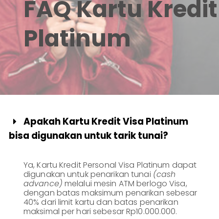
FAQ Kartu Kredit
Informasi
Lainnya
Nasabah
Platinum
Hubungan
Investor
Karir
Kantor
Apakah Kartu Kredit Visa Platinum

bisa digunakan untuk tarik tunai?
Ya, Kartu Kredit Personal Visa Platinum dapat
digunakan untuk penarikan tunai
(cash
advance)
melalui mesin ATM berlogo Visa,
dengan batas maksimum penarikan sebesar
40% dari limit kartu dan batas penarikan
maksimal per hari sebesar Rp10.000.000.