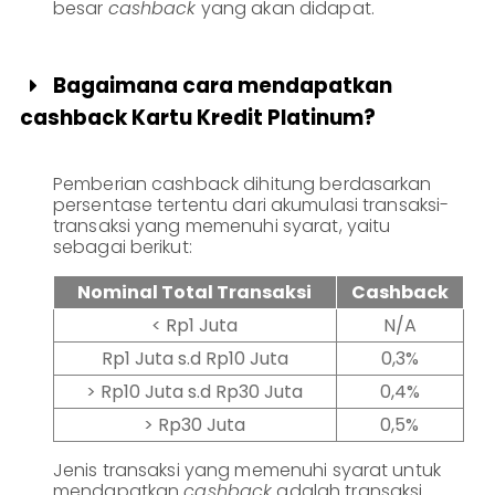
besar
cashback
yang akan didapat.
Bagaimana cara mendapatkan

cashback Kartu Kredit Platinum?
Pemberian cashback dihitung berdasarkan
persentase tertentu dari akumulasi transaksi-
transaksi yang memenuhi syarat, yaitu
sebagai berikut:
Nominal Total Transaksi
Cashback
< Rp1 Juta
N/A
Rp1 Juta s.d Rp10 Juta
0,3%
> Rp10 Juta s.d Rp30 Juta
0,4%
> Rp30 Juta
0,5%
Jenis transaksi yang memenuhi syarat untuk
mendapatkan
cashback
adalah transaksi