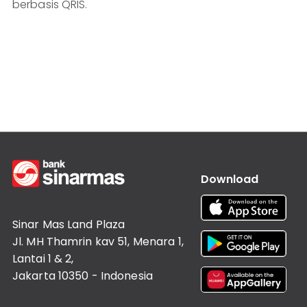
berbasis QRIS.
Informasi
Lainnya
Nasabah
Hubungan
Investor
Karir
Kantor
Download
Sinar Mas Land Plaza
Jl. MH Thamrin kav 51, Menara 1,
Lantai 1 & 2,
Jakarta 10350 - Indonesia