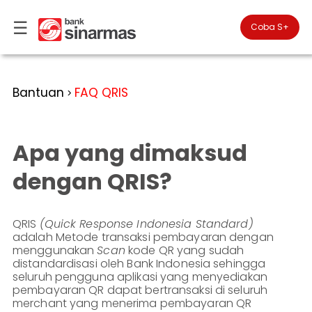
☰
×
Coba S+

#FinansialLebihBaik
Kategori
Bantuan
FAQ QRIS
>
Bantuan
▾
Tabungan
Anda
▾
berada
Apa yang dimaksud
Deposito
di
Perbankan
Personal
Giro
dengan QRIS?
Perbankan
Kartu
Prioritas
Kredit
Coba
SimobiPlus
QRIS
(Quick Response Indonesia Standard)
Perbankan
Reksadana
adalah Metode transaksi pembayaran dengan
Bisnis
ID
menggunakan
Scan
kode QR yang sudah
Bancasurance
|
Teman
distandardisasi oleh Bank Indonesia sehingga
KPR
seluruh pengguna aplikasi yang menyediakan
EN
SimobiPlus
pembayaran QR dapat bertransaksi di seluruh
Layanan
Promosi
merchant yang menerima pembayaran QR