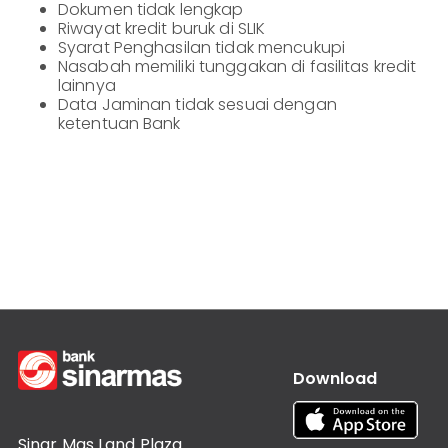
Dokumen tidak lengkap
Informasi
Lainnya
Nasabah
Riwayat kredit buruk di SLIK
Syarat Penghasilan tidak mencukupi
Hubungan
Nasabah memiliki tunggakan di fasilitas kredit
Investor
lainnya
Data Jaminan tidak sesuai dengan
Karir
ketentuan Bank
Kantor
Download
Sinar Mas Land Plaza