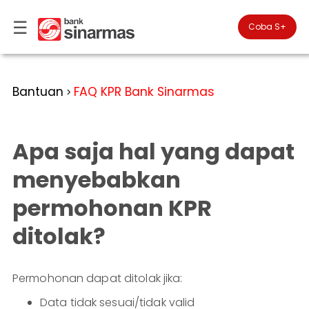
☰
×
Coba S+

#FinansialLebihBaik
Kategori
Bantuan
FAQ KPR Bank Sinarmas
>
Bantuan
▾
Tabungan
Anda
▾
berada
Apa saja hal yang dapat
Deposito
di
Perbankan
Personal
Giro
menyebabkan
Perbankan
Kartu
permohonan KPR
Prioritas
Kredit
Coba
SimobiPlus
Perbankan
Reksadana
ditolak?
Bisnis
ID
Bancasurance
|
Teman
KPR
EN
SimobiPlus
Permohonan dapat ditolak jika:
Layanan
Promosi
Data tidak sesuai/tidak valid