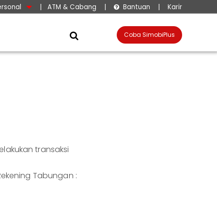
ersonal
|
ATM & Cabang
|
Bantuan
|
Karir

Coba SimobiPlus

lakukan transaksi
Rekening Tabungan :