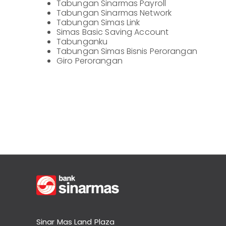
Tabungan Sinarmas Payroll
Tabungan Sinarmas Network
Informasi
Lainnya
Nasabah
Tabungan Simas Link
Simas Basic Saving Account
Hubungan
Tabunganku
Investor
Tabungan Simas Bisnis Perorangan
Giro Perorangan
Karir
Kantor
Sinar Mas Land Plaza