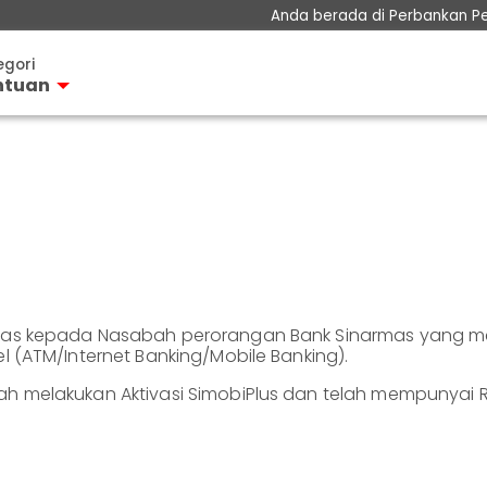
Anda berada di Perbankan P
Perbankan Prioritas
egori
Perbankan Personal
ntuan
Perbankan Bisnis
ungan
Teman KPR
osito
Layanan
Informasi Nasabah
u Kredit
Hubungan Investor
sadana
casurance
rmas kepada Nasabah perorangan Bank Sinarmas yang me
biPlus
l (ATM/Internet Banking/Mobile Banking).
mosi
ah melakukan Aktivasi SimobiPlus dan telah mempunyai 
nya