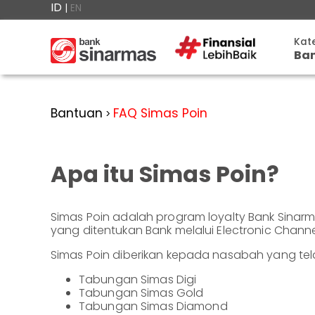
ID
|
EN
×

Kat
Ba
#FinansialLebihBaik
Tab
Kategori
Bantuan
▾
Dep
Bantuan
FAQ Simas Poin
>
Tabungan
Anda
▾
Giro
berada
Deposito
di
Kart
Perbankan
Apa itu Simas Poin?
Personal
Giro
Rek
Perbankan
Kartu
Ban
Prioritas
Kredit
Coba
Simas Poin adalah program loyalty Bank Sina
SimobiPlus
Simo
yang ditentukan Bank melalui Electronic Channe
Perbankan
Reksadana
Bisnis
Pro
ID
Simas Poin diberikan kepada nasabah yang tel
Bancasurance
|
Teman
Lain
Tabungan Simas Digi
KPR
SimobiPlus
EN
Tabungan Simas Gold
Tabungan Simas Diamond
Layanan
Promosi