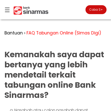
☰
×
Coba S+

#FinansialLebihBaik
Kategori
Bantuan
FAQ Tabungan Online (Simas Digi)
>
Bantuan
▾
Tabungan
Anda
▾
berada
Kemanakah saya dapat
Deposito
di
Perbankan
Personal
Giro
bertanya yang lebih
Perbankan
Kartu
mendetail terkait
Prioritas
Kredit
Coba
SimobiPlus
Perbankan
Reksadana
tabungan online Bank
Bisnis
ID
Bancasurance
Sinarmas?
|
Teman
KPR
EN
SimobiPlus
Layanan
Promosi
Nasabah atau calon nasabah dapat