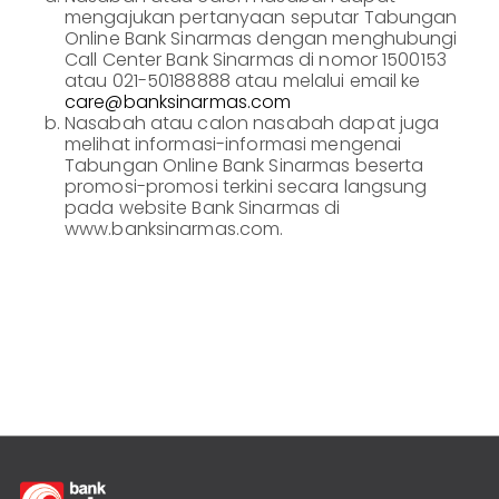
Informasi
mengajukan pertanyaan seputar Tabungan
Lainnya
Nasabah
Online Bank Sinarmas dengan menghubungi
Call Center Bank Sinarmas di nomor 1500153
Hubungan
atau 021-50188888 atau melalui email ke
Investor
care@banksinarmas.com
Karir
Nasabah atau calon nasabah dapat juga
melihat informasi-informasi mengenai
Kantor
Tabungan Online Bank Sinarmas beserta
promosi-promosi terkini secara langsung
pada website Bank Sinarmas di
www.banksinarmas.com.