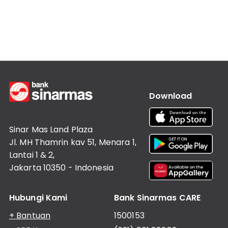
Informasi
Lainnya
Nasabah
Hubungan
Investor
Karir
Kantor
Download
Sinar Mas Land Plaza
Jl. MH Thamrin kav 51, Menara 1,
Lantai 1 & 2,
Jakarta 10350 - Indonesia
Hubungi Kami
Bank Sinarmas CARE
+ Bantuan
1500153