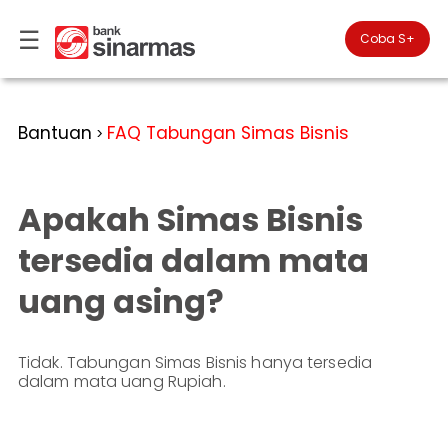
☰
×
Coba S+

#FinansialLebihBaik
Kategori
Bantuan
FAQ Tabungan Simas Bisnis
>
Bantuan
▾
Tabungan
Anda
▾
berada
Apakah Simas Bisnis
Deposito
di
Perbankan
Personal
Giro
tersedia dalam mata
Perbankan
Kartu
uang asing?
Prioritas
Kredit
Coba
SimobiPlus
Perbankan
Reksadana
Bisnis
ID
Tidak. Tabungan Simas Bisnis hanya tersedia
Bancasurance
|
Teman
dalam mata uang Rupiah.
KPR
EN
SimobiPlus
Layanan
Promosi