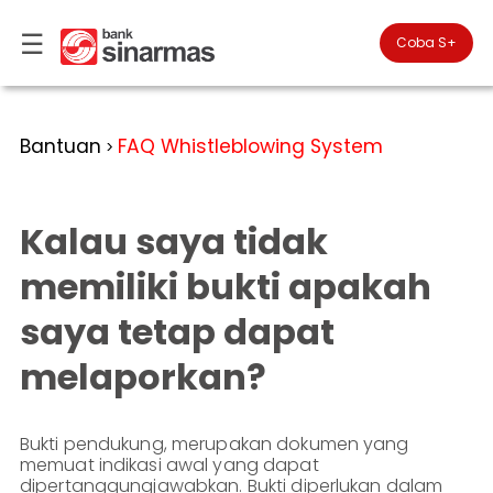
☰
×
Coba S+

#FinansialLebihBaik
Kategori
Bantuan
FAQ Whistleblowing System
>
Bantuan
▾
Tabungan
Anda
▾
berada
Kalau saya tidak
Deposito
di
Perbankan
Personal
Giro
memiliki bukti apakah
Perbankan
Kartu
saya tetap dapat
Prioritas
Kredit
Coba
SimobiPlus
Perbankan
Reksadana
melaporkan?
Bisnis
ID
Bancasurance
|
Teman
KPR
EN
SimobiPlus
Bukti pendukung, merupakan dokumen yang
memuat indikasi awal yang dapat
Layanan
Promosi
dipertanggungjawabkan. Bukti diperlukan dalam