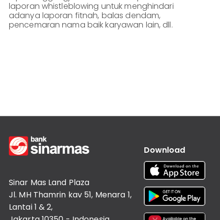
Informasi
laporan whistleblowing untuk menghindari
Lainnya
Nasabah
adanya laporan fitnah, balas dendam,
pencemaran nama baik karyawan lain, dll.
Hubungan
Investor
Karir
Kantor
Download
Sinar Mas Land Plaza
Jl. MH Thamrin kav 51, Menara 1,
Lantai 1 & 2,
Jakarta 10350 - Indonesia