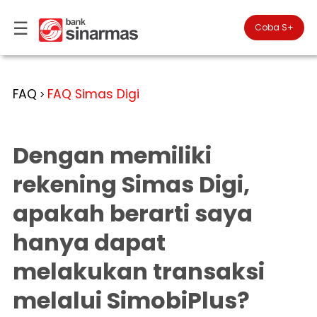
☰
×
Coba S+

#FinansialLebihBaik
Kategori
FAQ
FAQ Simas Digi
>
Bantuan
▾
Tabungan
You
▾
are
Dengan memiliki
Deposito
in
Personal
Banking
Giro
rekening Simas Digi,
Perbankan
Kartu
apakah berarti saya
Prioritas
Kredit
Coba
SimobiPlus
Business
Reksadana
hanya dapat
Banking
ID
Bancasurance
melakukan transaksi
|
Teman
KPR
EN
SimobiPlus
melalui SimobiPlus?
Financial
Promotion
Services