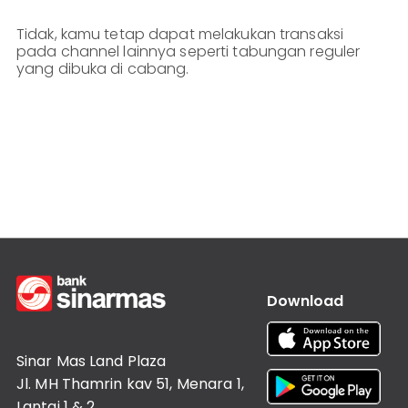
Lainnya
Customer
Tidak, kamu tetap dapat melakukan transaksi
Information
pada channel lainnya seperti tabungan reguler
Investor
yang dibuka di cabang.
Relations
Karir
Kantor
Download
Sinar Mas Land Plaza
Jl. MH Thamrin kav 51, Menara 1,
Lantai 1 & 2,