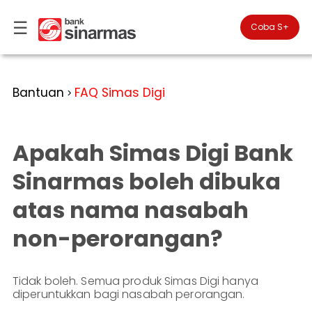
☰
×
Coba S+

#FinansialLebihBaik
Kategori
Bantuan
FAQ Simas Digi
>
Bantuan
▾
Tabungan
Anda
▾
berada
Apakah Simas Digi Bank
Deposito
di
Perbankan
Personal
Giro
Sinarmas boleh dibuka
Perbankan
Kartu
atas nama nasabah
Prioritas
Kredit
Coba
SimobiPlus
Perbankan
Reksadana
non-perorangan?
Bisnis
ID
Bancasurance
|
Teman
KPR
EN
SimobiPlus
Tidak boleh. Semua produk Simas Digi hanya
diperuntukkan bagi nasabah perorangan.
Layanan
Promosi