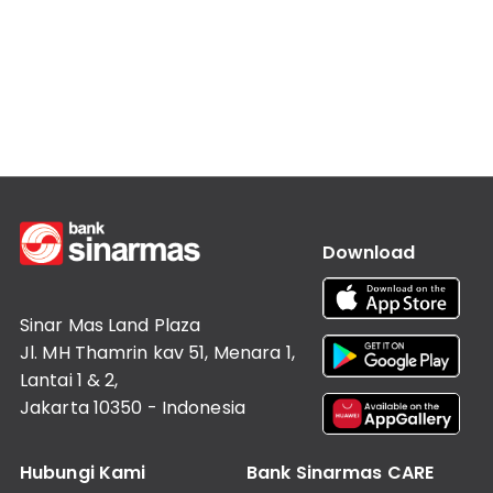
Informasi
Lainnya
Nasabah
Hubungan
Investor
Karir
Kantor
Download
Sinar Mas Land Plaza
Jl. MH Thamrin kav 51, Menara 1,
Lantai 1 & 2,
Jakarta 10350 - Indonesia
Hubungi Kami
Bank Sinarmas CARE