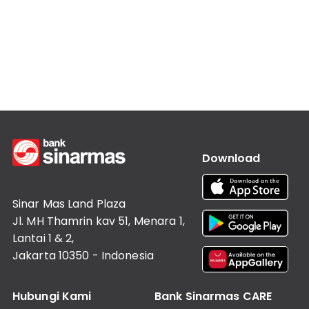
Informasi
Lainnya
Nasabah
Hubungan
Investor
Karir
Kantor
Download
Sinar Mas Land Plaza
Jl. MH Thamrin kav 51, Menara 1,
Lantai 1 & 2,
Jakarta 10350 - Indonesia
Hubungi Kami
Bank Sinarmas CARE