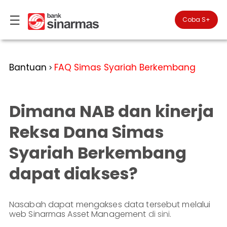
☰
×
Coba S+

#FinansialLebihBaik
Kategori
Bantuan
FAQ Simas Syariah Berkembang
>
Bantuan
▾
Tabungan
Anda
▾
berada
Dimana NAB dan kinerja
Deposito
di
Perbankan
Personal
Giro
Reksa Dana Simas
Perbankan
Kartu
Syariah Berkembang
Prioritas
Kredit
Coba
SimobiPlus
Perbankan
Reksadana
dapat diakses?
Bisnis
ID
Bancasurance
|
Teman
KPR
EN
SimobiPlus
Nasabah dapat mengakses data tersebut melalui
web Sinarmas Asset Management
di sini
.
Layanan
Promosi