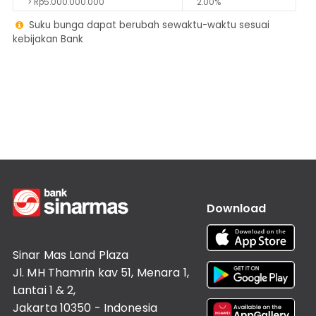
> Rp5.000.000.000
2.00%
Lainnya
Customer
Suku bunga dapat berubah sewaktu-waktu sesuai
Information

kebijakan Bank
Investor
Relations
Karir
Kantor
Download
Sinar Mas Land Plaza
Jl. MH Thamrin kav 51, Menara 1,
Lantai 1 & 2,
Jakarta 10350 - Indonesia